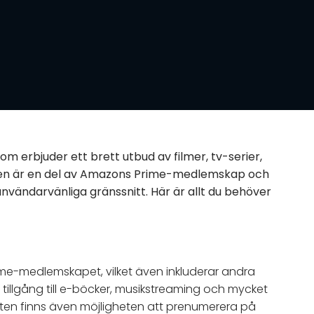
m erbjuder ett brett utbud av filmer, tv-serier,
sten är en del av Amazons Prime-medlemskap och
 användarvänliga gränssnitt. Här är allt du behöver
ime-medlemskapet, vilket även inkluderar andra
illgång till e-böcker, musikstreaming och mycket
änsten finns även möjligheten att prenumerera på