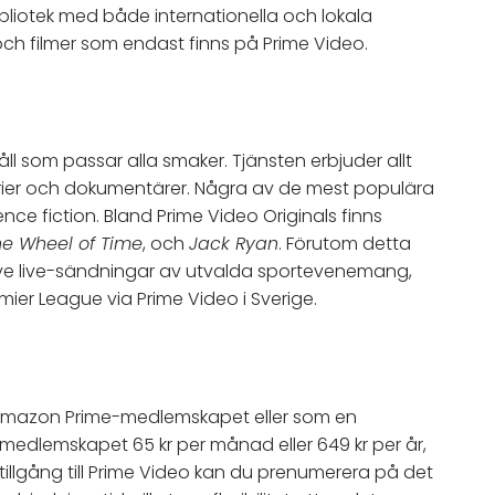
bliotek med både internationella och lokala
 och filmer som endast finns på Prime Video.
ll som passar alla smaker. Tjänsten erbjuder allt
-serier och dokumentärer. Några av de mest populära
ence fiction. Bland Prime Video Originals finns
he Wheel of Time
, och
Jack Ryan
. Förutom detta
lusive live-sändningar av utvalda sportevenemang,
er League via Prime Video i Sverige.
Amazon Prime-medlemskapet eller som en
medlemskapet 65 kr per månad eller 649 kr per år,
 tillgång till Prime Video kan du prenumerera på det