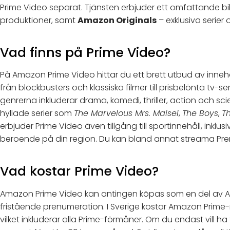
Prime Video separat. Tjänsten erbjuder ett omfattande bi
produktioner, samt
Amazon Originals
– exklusiva serier
Vad finns på Prime Video?
På Amazon Prime Video hittar du ett brett utbud av innehå
från blockbusters och klassiska filmer till prisbelönta tv
genrerna inkluderar drama, komedi, thriller, action och sci
hyllade serier som
The Marvelous Mrs. Maisel
,
The Boys
,
T
erbjuder Prime Video även tillgång till sportinnehåll, ink
beroende på din region. Du kan bland annat streama Premi
Vad kostar Prime Video?
Amazon Prime Video kan antingen köpas som en del av 
fristående prenumeration. I Sverige kostar Amazon Prime-
vilket inkluderar alla Prime-förmåner. Om du endast vill ha