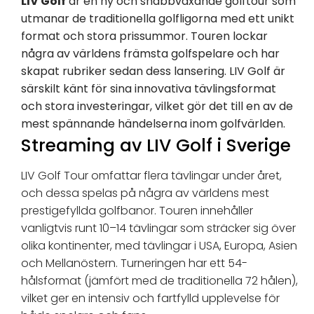
LIV Golf
är en ny och snabbväxande golftour som
utmanar de traditionella golfligorna med ett unikt
format och stora prissummor. Touren lockar
några av världens främsta golfspelare och har
skapat rubriker sedan dess lansering. LIV Golf är
särskilt känt för sina innovativa tävlingsformat
och stora investeringar, vilket gör det till en av de
mest spännande händelserna inom golfvärlden.
Streaming av LIV Golf i Sverige
LIV Golf Tour omfattar flera tävlingar under året,
och dessa spelas på några av världens mest
prestigefyllda golfbanor. Touren innehåller
vanligtvis runt 10–14 tävlingar som sträcker sig över
olika kontinenter, med tävlingar i USA, Europa, Asien
och Mellanöstern. Turneringen har ett 54-
hålsformat (jämfört med de traditionella 72 hålen),
vilket ger en intensiv och fartfylld upplevelse för