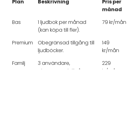
Plan
Beskrivning
Pris per
månad
Bas
1 ljudbok per månad
79 kr/mån
(kan köpa till fler).
Premium
Obegränsad tillgång till
149
ljudböcker.
kr/mån
Familj
3 användare,
229
obegränsad tillgång
kr/mån
Med båda planerna kan du ladda ner böcker för
offline-lyssning och får tillgång till ett stort
bibliotek av titlar inom olika genrer. Om du har
Premium-abonnemanget kan du lyssna
obegränsat, medan Bas-abonnemanget ger dig
en specifik mängd böcker per månad med
möjlighet att köpa fler vid behov.