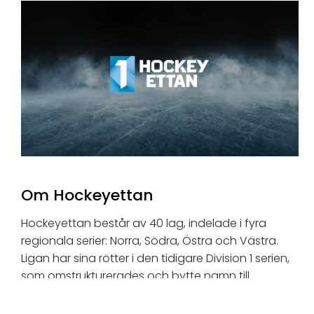
Om Hockeyettan
Hockeyettan består av 40 lag, indelade i fyra
regionala serier: Norra, Södra, Östra och Västra.
Ligan har sina rötter i den tidigare Division 1 serien,
som omstrukturerades och bytte namn till
Hockeyettan 2014. Ligan har spelats i sin
nuvarande form sedan dess, och fungerar som