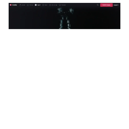
Hur tittar jag på Viaplay?
Att titta på Viaplay är enkelt och bekvämt. Du kan
streama innehåll direkt via Viaplays hemsida eller
via deras app, som finns tillgänglig för både iOS
och Android-enheter. Viaplay kan också ses på
smart-TV, Apple TV, Chromecast, och