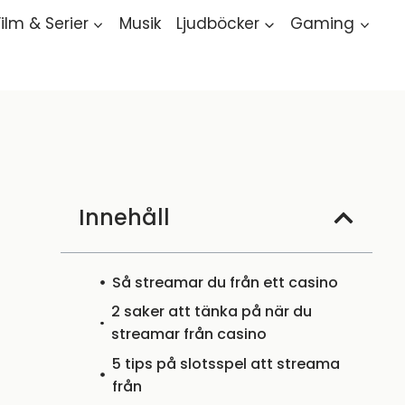
Film & Serier
Musik
Ljudböcker
Gaming
Innehåll
Så streamar du från ett casino
2 saker att tänka på när du
streamar från casino
5 tips på slotsspel att streama
från