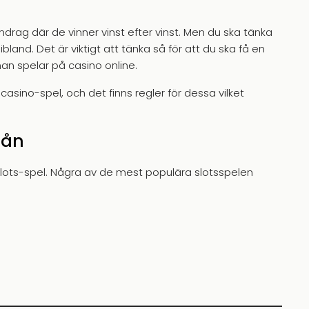
rag där de vinner vinst efter vinst. Men du ska tänka
bland. Det är viktigt att tänka så för att du ska få en
 man spelar på casino online.
asino-spel, och det finns regler för dessa vilket
rån
slots-spel. Några av de mest populära slotsspelen