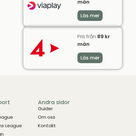
mån
Läs mer
Pris från
89 kr
mån
Läs mer
port
Andra sidor
Guider
League
Om oss
s League
Kontakt
an