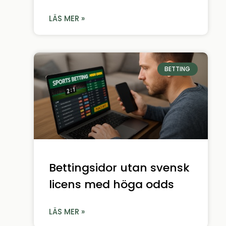
LÄS MER »
BETTING
Bettingsidor utan svensk
licens med höga odds
LÄS MER »