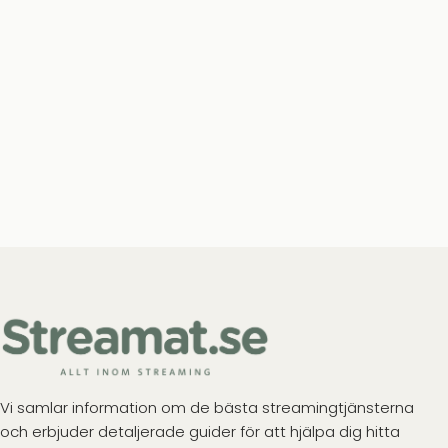
Vi samlar information om de bästa streamingtjänsterna
och erbjuder detaljerade guider för att hjälpa dig hitta