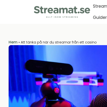
Stream
Guider
Hem
»
Att tänka på när du streamar från ett casino