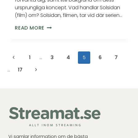
ursprungliga koncept. Vad handlar Solsidan
(film) om? Solsidan, filmen, tar vid där serien…
READ MORE
1
…
3
4
5
6
7
…
17
Vi samlar information om de bästa