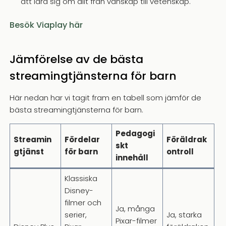
att lära sig om allt från vänskap till vetenskap.
Besök Viaplay här
Jämförelse av de bästa
streamingtjänsterna för barn
Här nedan har vi tagit fram en tabell som jämför de
bästa streamingtjänsterna för barn.
Pedagogi
Streamin
Fördelar
Föräldrak
skt
gtjänst
för barn
ontroll
innehåll
Klassiska
Disney-
filmer och
Ja, många
serier,
Ja, starka
Pixar-filmer