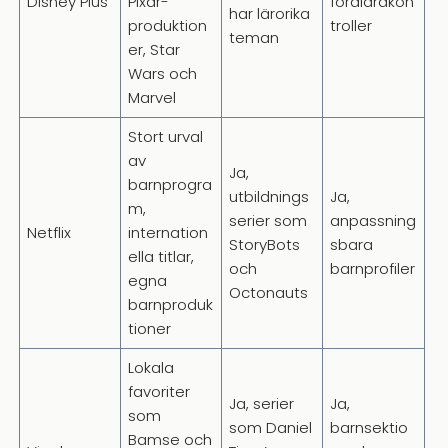
Disney Plus
Pixar-
föräldrakon
har lärorika
produktion
troller
teman
er, Star
Wars och
Marvel
Stort urval
av
Ja,
barnprogra
utbildnings
Ja,
m,
serier som
anpassning
Netflix
internation
StoryBots
sbara
ella titlar,
och
barnprofiler
egna
Octonauts
barnproduk
tioner
Lokala
favoriter
Ja, serier
Ja,
som
som Daniel
barnsektio
Bamse och