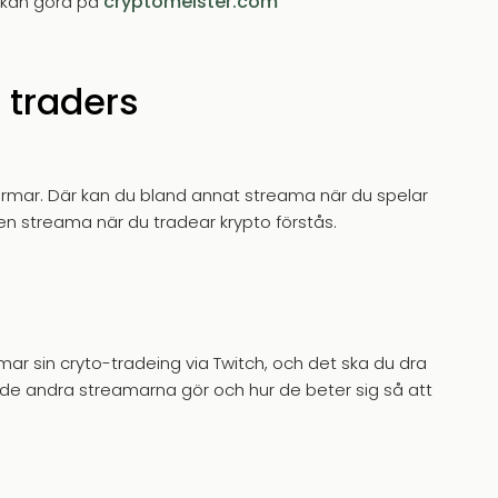
cryptomeister.com
t kan göra på
 traders
ormar. Där kan du bland annat streama när du spelar
en streama när du tradear krypto förstås.
mar sin cryto-tradeing via Twitch, och det ska du dra
ur de andra streamarna gör och hur de beter sig så att