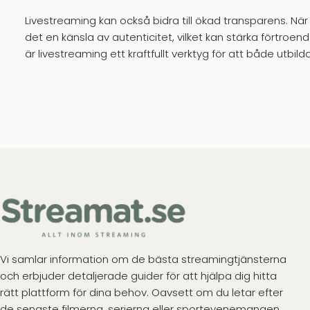
Livestreaming kan också bidra till ökad transparens. När 
det en känsla av autenticitet, vilket kan stärka förtroe
är livestreaming ett kraftfullt verktyg för att både utb
Vi samlar information om de bästa streamingtjänsterna
och erbjuder detaljerade guider för att hjälpa dig hitta
rätt plattform för dina behov. Oavsett om du letar efter
de senaste filmerna, serierna eller sportevenemangen,