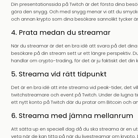
Din presentationssida på Twitch är det första dina besö
göra den snygg. Och med snygg menar vi att du smyckar
och annan krypto som dina besökare sannolikt tycker är
4. Prata medan du streamar
När du streamar är det en bra idé att svara på det dina 
besökare på din stream sett ur ett längre perspektiv. D
handlar om crypto-trading, för det är ju faktiskt det din
5. Streama vid rätt tidpunkt
Det är en bra idé att inte streama vid peak-tider, det vi
twitchstreamare och event på Twitch. Under de lugna timm
ett nytt konto på Twitch där du pratar om Bitcoin och an
6. Streama med jämna mellanrum
Att sätta up en speciell dag då du ska streama är en utm
veta när de kan titta på när du livestreamar om krypto