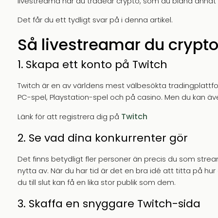
livestreama när du tradear crypto, som du bland anna
Det får du ett tydligt svar på i denna artikel.
Så livestreamar du crypto
1.
Skapa ett konto på Twitch
Twitch är en av världens mest välbesökta tradingplattf
PC-spel, Playstation-spel och på casino. Men du kan äv
Twitch
Länk för att registrera dig på
2. Se vad dina konkurrenter gör
Det finns betydligt fler personer än precis du som strea
nytta av. När du har tid är det en bra idé att titta på h
du till slut kan få en lika stor publik som dem.
3. Skaffa en snyggare Twitch-sida