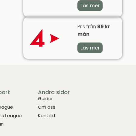
Läs mer
Pris från
89 kr
mån
Läs mer
port
Andra sidor
Guider
League
Om oss
s League
Kontakt
an