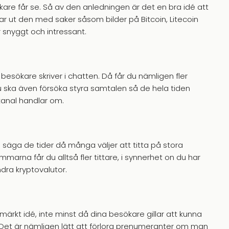
kare får se. Så av den anledningen är det en bra idé att
 ut den med saker såsom bilder på Bitcoin, Litecoin
 snyggt och intressant.
besökare skriver i chatten. Då får du nämligen fler
u ska även försöka styra samtalen så de hela tiden
 kanal handlar om.
ll säga de tider då många väljer att titta på stora
arna får du alltså fler tittare, i synnerhet on du har
dra kryptovalutor.
ärkt idé, inte minst då dina besökare gillar att kunna
. Det är nämligen lätt att förlora prenumeranter om man