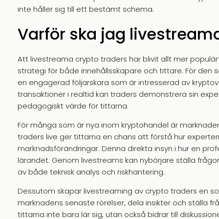
inte håller sig till ett bestämt schema.
Varför ska jag livestream
Att livestreama crypto traders har blivit allt mer popul
strategi för både innehållsskapare och tittare. För den
en engagerad följarskara som är intresserad av kryptov
transaktioner i realtid kan traders demonstrera sin exper
pedagogiskt värde för tittarna.
För många som är nya inom kryptohandel är marknaden k
traders live ger tittarna en chans att förstå hur experte
marknadsförändringar. Denna direkta insyn i hur en profe
lärandet. Genom livestreams kan nybörjare ställa frågor o
av både teknisk analys och riskhantering.
Dessutom skapar livestreaming av crypto traders en soc
marknadens senaste rörelser, dela insikter och ställa fr
tittarna inte bara lär sig, utan också bidrar till diskussion