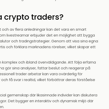
a crypto traders?
ärt och av flera anledningar kan det vara en smart
 som livestreamar erbjuder det en möjlighet att bygga
alutor och tradingstrategier. Genom att visa sina egna
tis och förklara marknadens rörelser, vilket skapar ett
omplex och ibland överväldigande. Att följa erfarna
rna gör sina analyser, fattar beslut och reagerar på
ssionell trader arbetar kan vara ovärderlig för
ch få svar i realtid, vilket förbättrar deras förståelse
ial gemenskap där likasinnade individer kan diskutera
ågor. Det bygger en interaktiv och dynamisk miljö där
en.