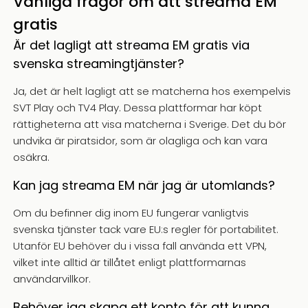
Vanliga frågor om att streama EM
gratis
Är det lagligt att streama EM gratis via
svenska streamingtjänster?
Ja, det är helt lagligt att se matcherna hos exempelvis
SVT Play och TV4 Play. Dessa plattformar har köpt
rättigheterna att visa matcherna i Sverige. Det du bör
undvika är piratsidor, som är olagliga och kan vara
osäkra.
Kan jag streama EM när jag är utomlands?
Om du befinner dig inom EU fungerar vanligtvis
svenska tjänster tack vare EU:s regler för portabilitet.
Utanför EU behöver du i vissa fall använda ett VPN,
vilket inte alltid är tillåtet enligt plattformarnas
användarvillkor.
Behöver jag skapa ett konto för att kunna