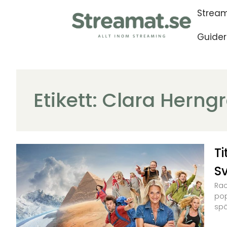
Stream
Guider
Etikett: Clara Herng
T
Sv
Rac
pop
spä