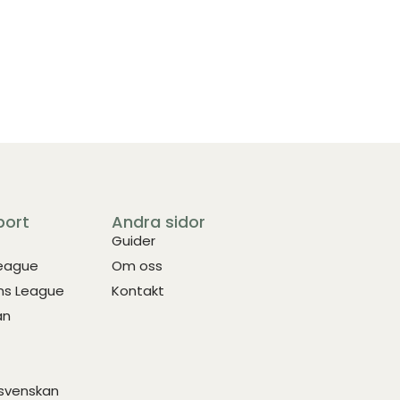
port
Andra sidor
Guider
League
Om oss
s League
Kontakt
an
svenskan