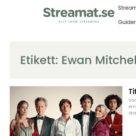
Stream
Guider
Etikett: Ewan Mitchel
Ti
Vad
emo
dra