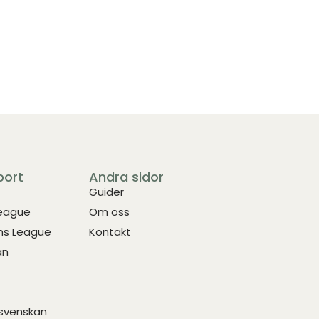
port
Andra sidor
Guider
League
Om oss
s League
Kontakt
an
svenskan