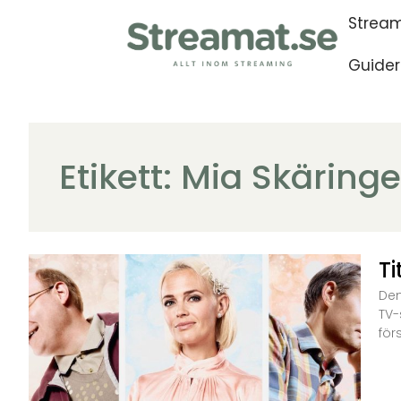
Stream
Guider
Etikett: Mia Skäringe
Ti
Den
TV-
för