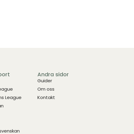
port
Andra sidor
Guider
League
Om oss
s League
Kontakt
an
svenskan