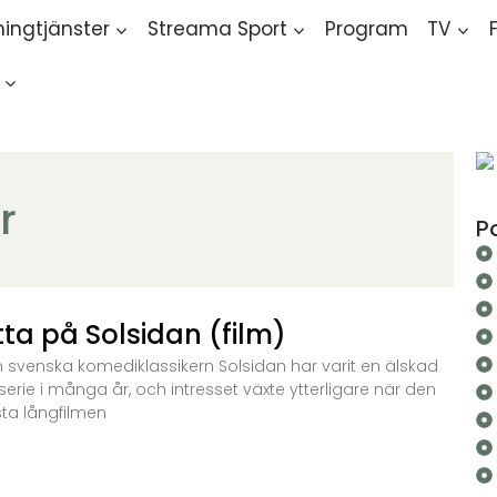
ingtjänster
Streama Sport
Program
TV
r
P
tta på Solsidan (film)
 svenska komediklassikern Solsidan har varit en älskad
serie i många år, och intresset växte ytterligare när den
sta långfilmen