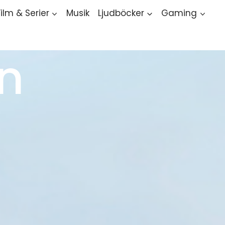
Film & Serier
Musik
Ljudböcker
Gaming
n