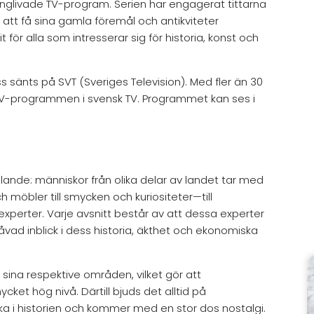
ånglivade TV-program. Serien har engagerat tittarna
att få sina gamla föremål och antikviteter
 för alla som intresserar sig för historia, konst och
änts på SVT (Sveriges Television). Med fler än 30
TV-programmen i svensk TV. Programmet kan ses i
nde: människor från olika delar av landet tar med
h möbler till smycken och kuriositeter—till
perter. Varje avsnitt består av att dessa experter
vad inblick i dess historia, äkthet och ekonomiska
sina respektive områden, vilket gör att
et hög nivå. Därtill bjuds det alltid på
lbaka i historien och kommer med en stor dos nostalgi.