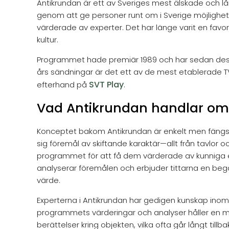
Antikrundan är ett av Sveriges mest älskade och l
genom att ge personer runt om i Sverige möjlighet 
värderade av experter. Det har länge varit en favorit
kultur.
Programmet hade premiär 1989 och har sedan dess s
års sändningar är det ett av de mest etablerade 
SVT Play
efterhand på
.
Vad Antikrundan handlar om
Konceptet bakom Antikrundan är enkelt men fängsla
sig föremål av skiftande karaktär—allt från tavlor oc
programmet för att få dem värderade av kunniga ex
analyserar föremålen och erbjuder tittarna en begå
värde.
Experterna i Antikrundan har gedigen kunskap inom 
programmets värderingar och analyser håller en myck
berättelser kring objekten, vilka ofta går långt til