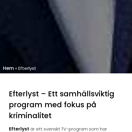
Hem
»
Efterlyst
Efterlyst – Ett samhällsviktig
program med fokus på
kriminalitet
Efterlyst
är ett svenskt TV-program som har