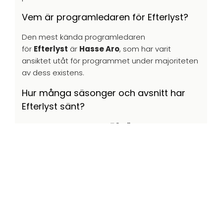
Vem är programledaren för Efterlyst?
Den mest kända programledaren
för
Efterlyst
är
Hasse Aro
, som har varit
ansiktet utåt för programmet under majoriteten
av dess existens.
Hur många säsonger och avsnitt har
Efterlyst sänt?
Efterlyst har släppt över
50 säsonger
och mer
än
1000 avsnitt
sedan starten 1990.
Friskrivningsklausul: Alla varumärken, logotyper och
bilder tillhör respektive streamingtjänst.
Streamat.se
sammanställer endast information för att underlätta
för användare.